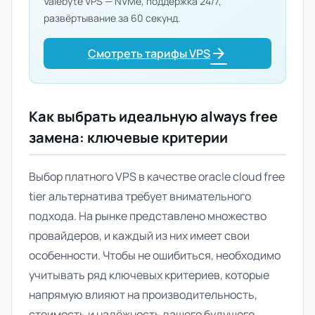
Valebyte VPS — NVMe, поддержка 24/7,
развёртывание за 60 секунд.
arrow_forward
Смотреть тарифы VPS
Как выбрать идеальную
always free
замена
: ключевые критерии
Выбор платного VPS в качестве
oracle cloud free
tier альтернатива
требует внимательного
подхода. На рынке представлено множество
провайдеров, и каждый из них имеет свои
особенности. Чтобы не ошибиться, необходимо
учитывать ряд ключевых критериев, которые
напрямую влияют на производительность,
стоимость и надёжность вашего будущего