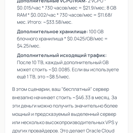
Дополнительные vCPU/RAM:
2 vCPU *
$0.015/час * 730 часов/мес = $21.9/мес; 8 GB
RAM * $0.002/час * 730 часов/мес = $11.68/
мес. Итого: ~$33.58/мес.
Дополнительное хранилище:
100 GB
блочного хранилища * $0.0425/GB/мес =
$4.25/мес.
Дополнительный исходящий трафик:
После 10 TB, каждый дополнительный GB
может стоить ~$0.0085. Если вы используете
ещё 1 TB, это ~$8.5/мес.
В этом сценарии, ваш "бесплатный" сервер
внезапно начинает стоить ~$46.33 в месяц. За
эти деньги можно получить значительно более
мощный и предсказуемый выделенный сервер
или несколько высокопроизводительных VPS у
других провайдеров. Это делает Oracle Cloud