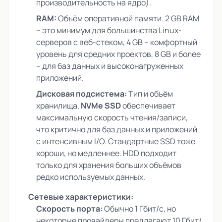
производительность на ядро).
RAM:
Объём оперативной памяти. 2 GB RAM
– это минимум для большинства Linux-
серверов с веб-стеком, 4 GB – комфортный
уровень для средних проектов, 8 GB и более
– для баз данных и высоконагруженных
приложений.
Дисковая подсистема:
Тип и объём
хранилища.
NVMe SSD
обеспечивает
максимальную скорость чтения/записи,
что критично для баз данных и приложений
с интенсивным I/O. Стандартные SSD тоже
хороши, но медленнее. HDD подходит
только для хранения больших объёмов
редко используемых данных.
Сетевые характеристики:
Скорость порта:
Обычно 1 Гбит/с, но
некоторые провайдеры предлагают 10 Гбит/