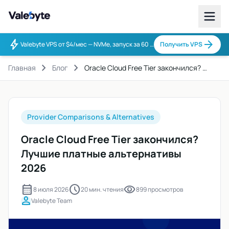
Valebyte
bolt
arrow_forward
Valebyte VPS от $4/мес — NVMe, запуск за 60 секунд.
Получить VPS
chevron_right
chevron_right
Главная
Блог
Oracle Cloud Free Tier закончился? …
Provider Comparisons & Alternatives
Oracle Cloud Free Tier закончился?
Лучшие платные альтернативы
2026
calendar_month
schedule
visibility
8 июля 2026
20 мин. чтения
899 просмотров
person
Valebyte Team