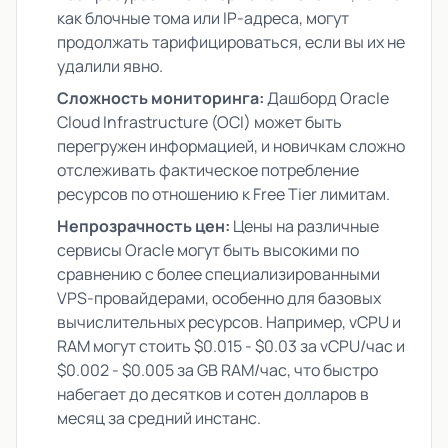
как блочные тома или IP-адреса, могут
продолжать тарифицироваться, если вы их не
удалили явно.
Сложность мониторинга:
Дашборд Oracle
Cloud Infrastructure (OCI) может быть
перегружен информацией, и новичкам сложно
отслеживать фактическое потребление
ресурсов по отношению к Free Tier лимитам.
Непрозрачность цен:
Цены на различные
сервисы Oracle могут быть высокими по
сравнению с более специализированными
VPS-провайдерами, особенно для базовых
вычислительных ресурсов. Например, vCPU и
RAM могут стоить $0.015 - $0.03 за vCPU/час и
$0.002 - $0.005 за GB RAM/час, что быстро
набегает до десятков и сотен долларов в
месяц за средний инстанс.