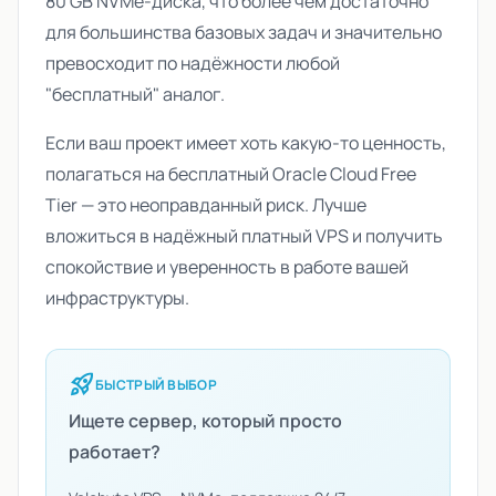
80 GB NVMe-диска, что более чем достаточно
для большинства базовых задач и значительно
превосходит по надёжности любой
"бесплатный" аналог.
Если ваш проект имеет хоть какую-то ценность,
полагаться на бесплатный Oracle Cloud Free
Tier — это неоправданный риск. Лучше
вложиться в надёжный платный VPS и получить
спокойствие и уверенность в работе вашей
инфраструктуры.
rocket_launch
БЫСТРЫЙ ВЫБОР
Ищете сервер, который просто
работает?